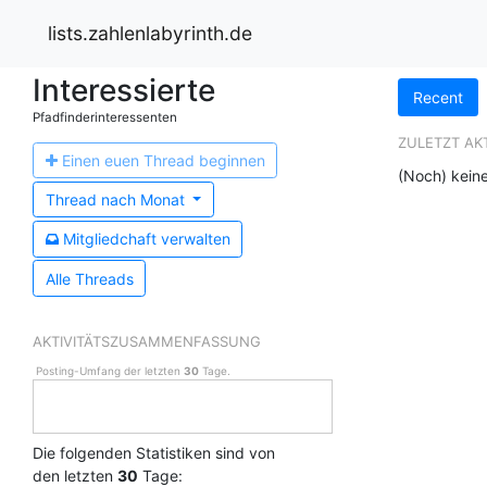
lists.zahlenlabyrinth.de
Interessierte
Recent
Pfadfinderinteressenten
ZULETZT AK
Einen
euen Thread beginnen
(Noch) kein
Thread nach
Monat
Mitglied
chaft verwalten
Alle Threads
AKTIVITÄTSZUSAMMENFASSUNG
Posting-Umfang der letzten
30
Tage.
Die folgenden Statistiken sind von
den letzten
30
Tage: